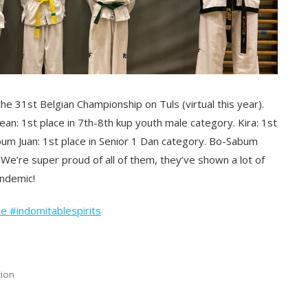
31st Belgian Championship on Tuls (virtual this year).
ean: 1st place in 7th-8th kup youth male category. Kira: 1st
bum Juan: 1st place in Senior 1 Dan category. Bo-Sabum
 We’re super proud of all of them, they’ve shown a lot of
andemic!
ce
#indomitablespirits
ion