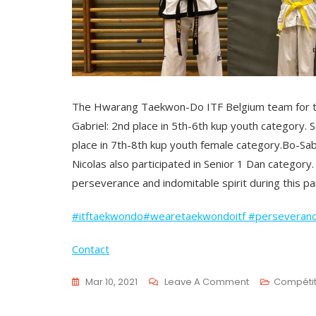
The Hwarang Taekwon-Do ITF Belgium team for the 
Gabriel: 2nd place in 5th-6th kup youth category. S
place in 7th-8th kup youth female category.Bo-Sa
Nicolas also participated in Senior 1 Dan category.
perseverance and indomitable spirit during this p
#itftaekwondo
#wearetaekwondoitf
#perseveran
Contact
Mar 10, 2021
Leave A Comment
Compétit